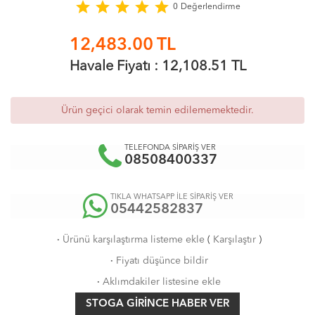
star
star
star
star
star
0
Değerlendirme
12,483.00
TL
Havale Fiyatı :
12,108.51
TL
Ürün geçici olarak temin edilememektedir.
TELEFONDA SİPARİŞ VER
08508400337
TIKLA WHATSAPP İLE SİPARİŞ VER
05442582837
·
Ürünü karşılaştırma listeme ekle
(
Karşılaştır
)
·
Fiyatı düşünce bildir
·
Aklımdakiler listesine ekle
STOGA GIRINCE HABER VER