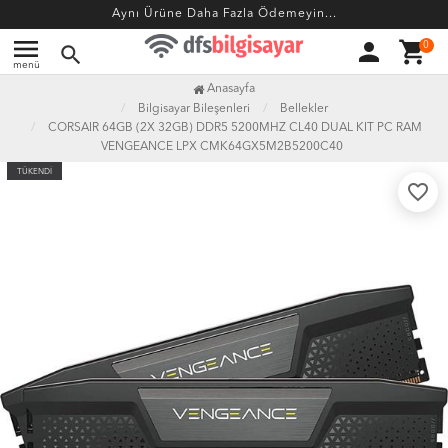
Aynı Ürüne Daha Fazla Ödemeyin...
menu
person
shopping_cart
0
search
menü
Anasayfa
Bilgisayar Bileşenleri
Bellekler
CORSAIR 64GB (2X 32GB) DDR5 5200MHZ CL40 DUAL KIT PC RAM
VENGEANCE LPX CMK64GX5M2B5200C40
TÜKENDİ
favorite_border