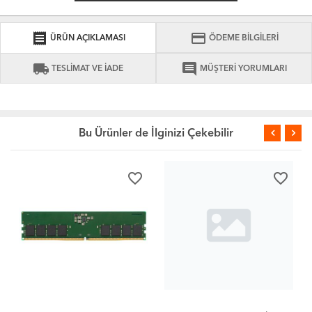
receipt
credit_card
ÜRÜN AÇIKLAMASI
ÖDEME BİLGİLERİ
local_shipping
comment
TESLİMAT VE İADE
MÜŞTERİ YORUMLARI
Bu Ürünler de İlginizi Çekebilir
favorite_border
favorite_border