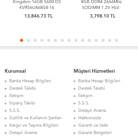
Kingston 16GB 5600 D5
8GB DDR4 2666Mhz
KVR56U46BS8-16
SODIMM 1.2V HLV-
SOP21300D4/8G HI-
13,846.73 TL
3,798.10 TL
LEVEL
Kurumsal
Müşteri Hizmetleri
Banka Hesap Bilgileri
Banka Hesap Bilgileri
Destek Talebi
Destek Talebi
İletişim
İletişim
Sipariş Takibi
S.S.S.
S.S.S.
Detaylı Arama
Gizlilik ve Kullanım Şartları
Hakkımızda
Kargo ve Taşıma Bilgileri
Garanti ve İade
Detaylı Arama
Garanti Belgeleri