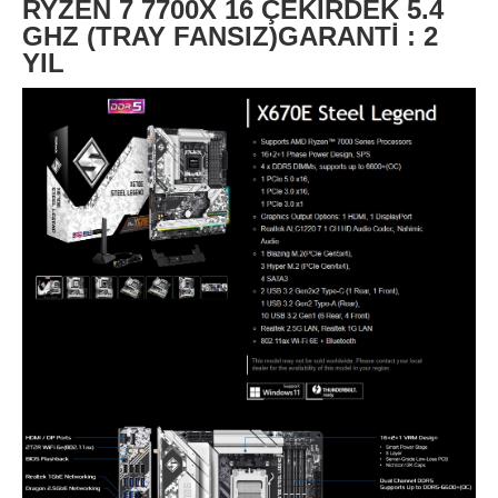
RYZEN 7 7700X 16 ÇEKİRDEK 5.4
GHZ (TRAY FANSIZ)
GARANTİ : 2
YIL