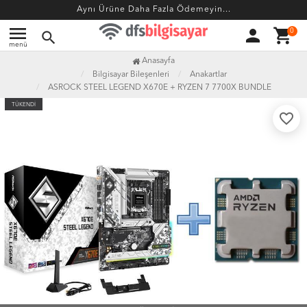
Aynı Ürüne Daha Fazla Ödemeyin...
menu
person
shopping_cart
0
search
menü
Anasayfa
Bilgisayar Bileşenleri
Anakartlar
ASROCK STEEL LEGEND X670E + RYZEN 7 7700X BUNDLE
TÜKENDİ
favorite_border