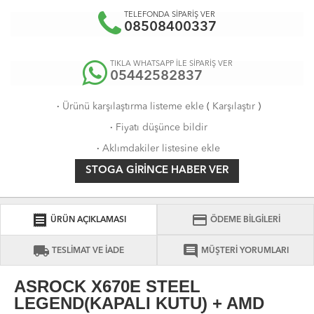
TELEFONDA SİPARİŞ VER
08508400337
TIKLA WHATSAPP İLE SİPARİŞ VER
05442582837
·
Ürünü karşılaştırma listeme ekle
(
Karşılaştır
)
·
Fiyatı düşünce bildir
·
Aklımdakiler listesine ekle
STOGA GIRINCE HABER VER
receipt
credit_card
ÜRÜN AÇIKLAMASI
ÖDEME BİLGİLERİ
local_shipping
comment
TESLİMAT VE İADE
MÜŞTERİ YORUMLARI
ASROCK X670E STEEL
LEGEND(KAPALI KUTU) + AMD