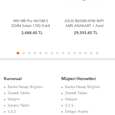
MSI MB Pro H610M-S
ASUS B650M-AYW WIFI
DDR4 Soket 1700 Ddr4
AM5 ANAKART + Amd
3200(OC) HDMI M.2
Ryzen 7 9800X3D AM5
3,488.40 TL
29,593.45 TL
USB3.2 1x 1G LAN mATX
ANAKART+İŞLEMCİ
BUNDLE
Kurumsal
Müşteri Hizmetleri
Banka Hesap Bilgileri
Banka Hesap Bilgileri
Destek Talebi
Destek Talebi
İletişim
İletişim
Sipariş Takibi
S.S.S.
S.S.S.
Detaylı Arama