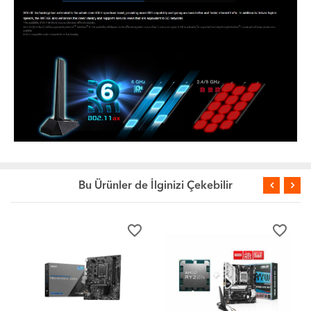
Bu Ürünler de İlginizi Çekebilir
favorite_border
favorite_border