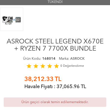
TÜKENDİ
ASROCK STEEL LEGEND X670E
+ RYZEN 7 7700X BUNDLE
Ürün Kodu:
168014
Marka:
ASROCK
star
star
star
star
star
0
Değerlendirme
38,212.33
TL
Havale Fiyatı :
37,065.96
TL
Ürün geçici olarak temin edilememektedir.