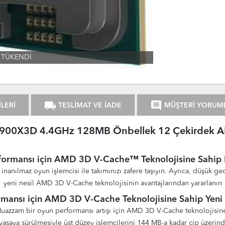
TÜKENDİ
local_shipping
comment
LERİ
TESLİMAT VE İADE
MÜŞTERİ YORUM
900X3D 4.4GHz 128MB Önbellek 12 Çekirdek A
formansı için AMD 3D V-Cache™ Teknolojisine Sahip B
inanılmaz oyun işlemcisi ile takımınızı zafere taşıyın. Ayrıca, düşük ge
yeni nesil AMD 3D V-Cache teknolojisinin avantajlarından yararlanın
mansı için AMD 3D V-Cache Teknolojisine Sahip Yeni 
 Muazzam bir oyun performansı artışı için AMD 3D V-Cache teknolojisi
ya sürülmesiyle üst düzey işlemcilerini 144 MB-a kadar çip üzerinde b