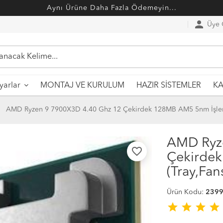
Aynı Ürüne Daha Fazla Ödemeyin...
person
Üye G
MONTAJ VE KURULUM
HAZIR SİSTEMLER
ayarlar
KA
AMD Ryzen 9 7900X3D 4.40 Ghz 12 Çekirdek 128MB AM5 5nm İşlemc
AMD Ryz
favorite_border
Çekirde
(Tray,Fans
Ürün Kodu:
239
star
star
star
star