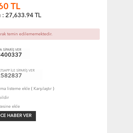
60
TL
ı :
27,633.94
TL
arak temin edilememektedir.
 SİPARİŞ VER
8400337
TSAPP İLE SİPARİŞ VER
2582837
rma listeme ekle
(
Karşılaştır
)
ildir
tesine ekle
CE HABER VER