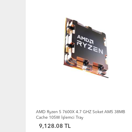
5 38MB
AMD Ryzen 5 5600GT 3.6 GHz Soket AM4 16 MB
Cache 65 W İşlemci MPK + Fan
9,244.45 TL