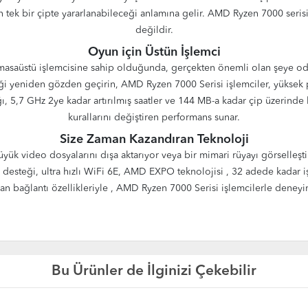
ek bir çipte yararlanabileceği anlamına gelir. AMD Ryzen 7000 serisi v
değildir.
Oyun için Üstün İşlemci
masaüstü işlemcisine sahip olduğunda, gerçekten önemli olan şeye odak
asiği yeniden gözden geçirin, AMD Ryzen 7000 Serisi işlemciler, yüksek 
ı, 5,7 GHz 2ye kadar artırılmış saatler ve 144 MB-a kadar çip üzerind
kurallarını değiştiren performans sunar.
Size Zaman Kazandıran Teknoloji
r büyük video dosyalarını dışa aktarıyor veya bir mimari rüyayı görselle
esteği, ultra hızlı WiFi 6E, AMD EXPO teknolojisi , 32 adede kadar işl
n bağlantı özellikleriyle , AMD Ryzen 7000 Serisi işlemcilerle deneyim
Bu Ürünler de İlginizi Çekebilir
YE