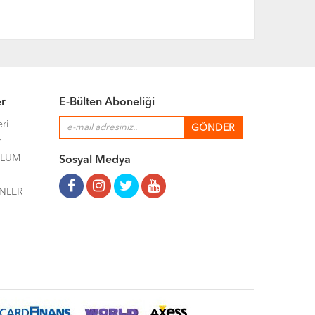
er
E-Bülten Aboneliği
eri
r
ULUM
Sosyal Medya
NLER