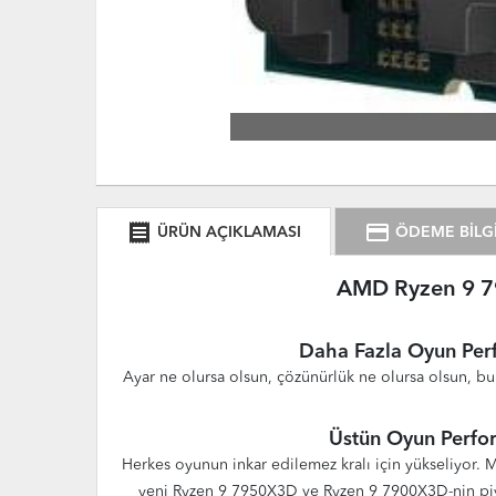
receipt
credit_card
ÜRÜN AÇIKLAMASI
ÖDEME BİLGİ
AMD Ryzen 9 7
Daha Fazla Oyun Per
Ayar ne olursa olsun, çözünürlük ne olursa olsun, bu 
Üstün Oyun Perfor
Herkes oyunun inkar edilemez kralı için yükseliyor.
yeni Ryzen 9 7950X3D ve Ryzen 9 7900X3D-nin piyasa