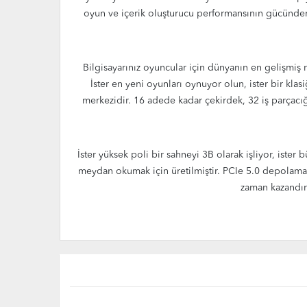
oyun ve içerik oluşturucu performansının gücünden t
Bilgisayarınız oyuncular için dünyanın en gelişmiş 
İster en yeni oyunları oynuyor olun, ister bir kl
merkezidir. 16 adede kadar çekirdek, 32 iş parçacığ
İster yüksek poli bir sahneyi 3B olarak işliyor, iste
meydan okumak için üretilmiştir. PCIe 5.0 depolama d
zaman kazandıra