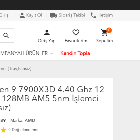
person_add
local_shipping
phone
irişi
Kayıt Ol
Sipariş Takibi
İletişim
person
favorite_border
shopping_cart
0
search
Giriş Yap
Favorilerim
Sepetim
Kendin Topla
MPANYALI ÜRÜNLER
i (Tray,Fansız)
en 9 7900X3D 4.40 Ghz 12
k 128MB AM5 5nm İşlemci
ız)
989
Marka:
AMD
star
0
Değerlendirme