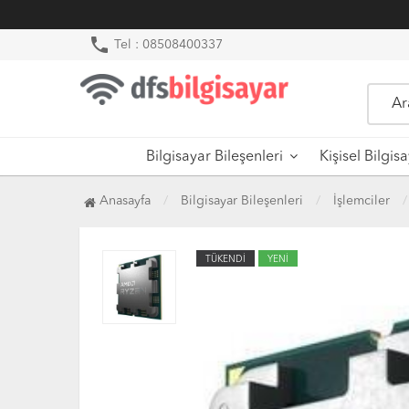
phone
Tel : 08508400337
Bilgisayar Bileşenleri
Kişisel Bilgis
Anasayfa
Bilgisayar Bileşenleri
İşlemciler
TÜKENDİ
YENİ