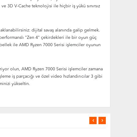
e 3D V-Cache teknolojisi ile hiçbir iş yükü sınırsız
lanabilirsiniz: dijital savaş alanında galip gelmek.
performanslı "Zen 4" çekirdekleri ile bir oyun güç
e bellek ile AMD Ryzen 7000 Serisi işlemciler oyunun
ştiriyor olun, AMD Ryzen 7000 Serisi işlemciler zamana
eme iş parçacığı ve özel video hızlandırıcılar 3 gibi
inizi yükseltin.
Nİ
YENİ