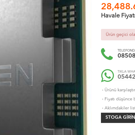
28,488.
Havale Fiyat
Ürün geçici ol
TELEFONDA
0850
TIKLA WHA
0544
·
Ürünü karşılaştı
·
Fiyatı düşünce b
·
Aklımdakiler lis
STOGA GIRIN