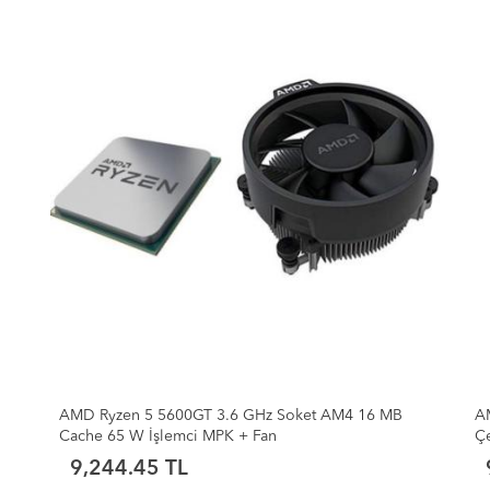
AMD Ryzen 5 5600GT 3.6GHz (Max 4.6GHz) 6
A
Çekirdek 16MB Önbellek Soket AM4 TRAY İşlemci
9,011.70 TL