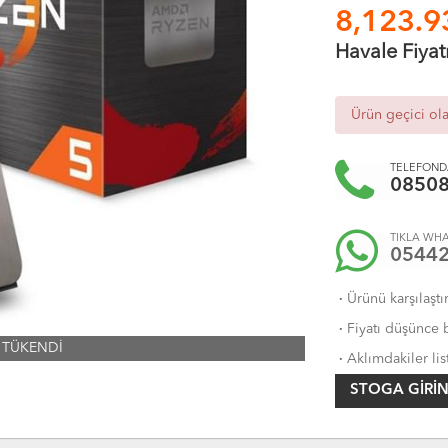
8,123.9
Havale Fiyat
Ürün geçici ol
TELEFONDA
0850
TIKLA WHA
0544
·
Ürünü karşılaştı
·
Fiyatı düşünce b
TÜKENDİ
·
Aklımdakiler lis
STOGA GIRIN