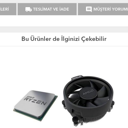
local_shipping
comment
LERİ
TESLİMAT VE İADE
MÜŞTERİ YORUM
Bu Ürünler de İlginizi Çekebilir