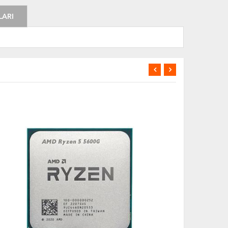
LARI
YENİ