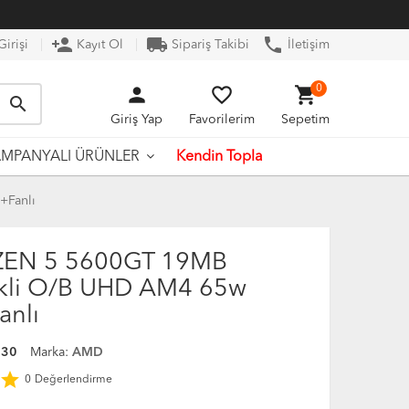
person_add
local_shipping
phone
irişi
Kayıt Ol
Sipariş Takibi
İletişim
person
favorite_border
shopping_cart
0
search
Giriş Yap
Favorilerim
Sepetim
Kendin Topla
MPANYALI ÜRÜNLER
+Fanlı
EN 5 5600GT 19MB
ekli O/B UHD AM4 65w
anlı
530
Marka:
AMD
star
0
Değerlendirme