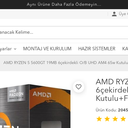
Aynı Ürüne Daha Fazla Ödemeyin...
person
Üye G
MONTAJ VE KURULUM
HAZIR SİSTEMLER
ayarlar
KA
AMD RYZEN 5 5600GT 19MB 6çekirdekli O/B UHD AM4 65w Kutulu
AMD RYZ
favorite_border
6çekird
Kutulu+F
Ürün Kodu:
204
star
star
star
star