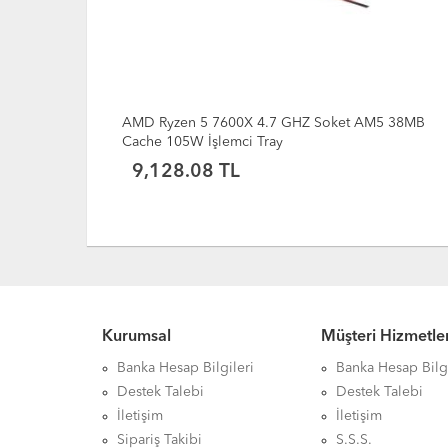
4.7 GHZ Soket AM5 38MB
AMD Ryzen 5 5600GT 3.6 GHz 
Tray
Cache 65 W İşlemci MPK + Fan
9,244.45 TL
Kurumsal
Müşteri Hizmetler
Banka Hesap Bilgileri
Banka Hesap Bilgi
Destek Talebi
Destek Talebi
İletişim
İletişim
Sipariş Takibi
S.S.S.