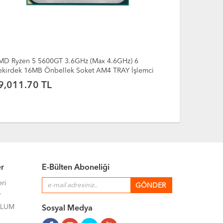
) 6
AMD RYZEN 7 7700 3.80GHZ TRAY 100-000000592
İşlemci
10,465.20 TL
er
E-Bülten Aboneliği
eri
r
ULUM
Sosyal Medya