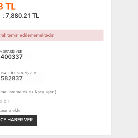
3
TL
ı :
7,880.21
TL
arak temin edilememektedir.
 SİPARİŞ VER
8400337
TSAPP İLE SİPARİŞ VER
2582837
rma listeme ekle
(
Karşılaştır
)
ildir
tesine ekle
CE HABER VER