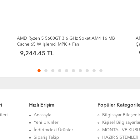
Soket AM4 16 MB
AMD Ryzen 5 5600GT 3.6GHz (Max 4.6GHz
Çekirdek 16MB Önbellek Soket AM4 TRAY 
9,011.70 TL
i
Hızlı Erişim
Popüler Kategoril
leri
Anasayfa
Bilgisayar Bileşenl
Yeni Ürünler
Kişisel Bilgisayarla
İndirimdeki Ürünler
MONTAJ VE KUR
Sipariş Takip
HAZIR SİSTEMLER