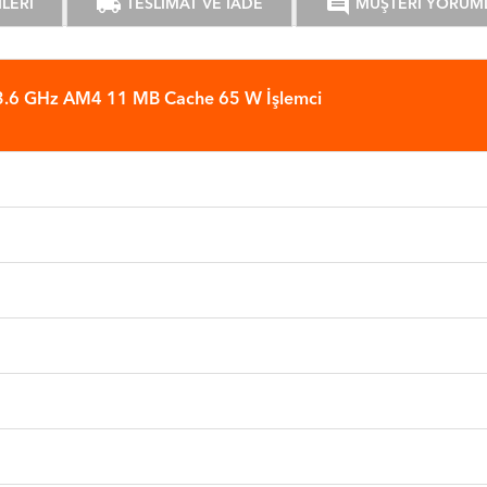
local_shipping
comment
LERİ
TESLİMAT VE İADE
MÜŞTERİ YORUM
.6 GHz AM4 11 MB Cache 65 W İşlemci