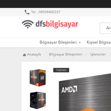
phone
Tel : 08508400337
Bilgisayar Bileşenleri
Kişisel Bilgis
Anasayfa
Bilgisayar Bileşenleri
İşlemciler
TÜKENDİ