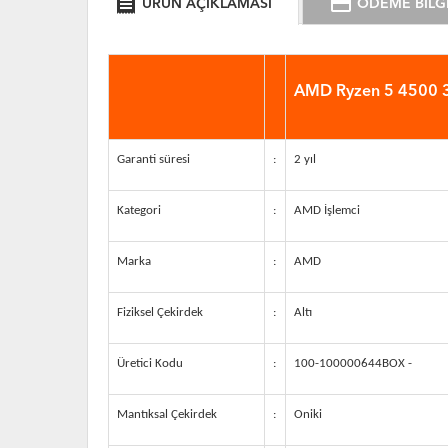
receipt
credit_card
ÜRÜN AÇIKLAMASI
ÖDEME BİLGİ
AMD Ryzen 5 4500 3
Garanti süresi
:
2 yıl
Kategori
:
AMD İşlemci
Marka
:
AMD
Fiziksel Çekirdek
:
Altı
Üretici Kodu
:
100-100000644BOX -
Mantıksal Çekirdek
:
Oniki