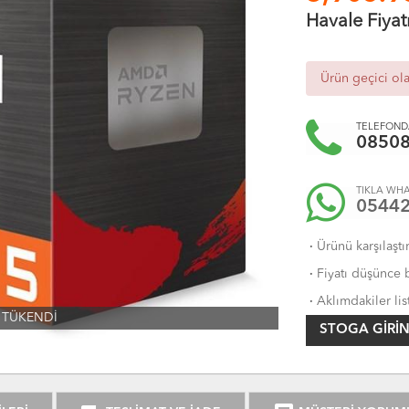
Havale Fiyat
Ürün geçici ol
TELEFONDA
0850
TIKLA WHA
0544
·
Ürünü karşılaştı
·
Fiyatı düşünce b
·
Aklımdakiler lis
TÜKENDİ
STOGA GIRIN