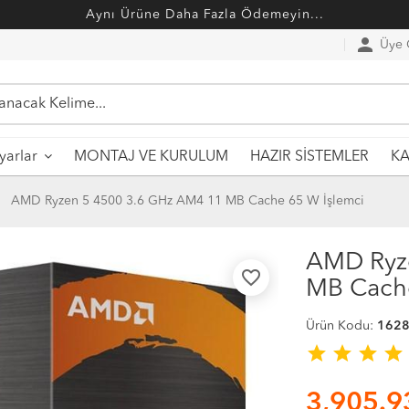
Aynı Ürüne Daha Fazla Ödemeyin...
person
Üye G
MONTAJ VE KURULUM
HAZIR SİSTEMLER
ayarlar
KA
AMD Ryzen 5 4500 3.6 GHz AM4 11 MB Cache 65 W İşlemci
AMD Ryz
favorite_border
MB Cache
Ürün Kodu:
162
star
star
star
star
3,905.9