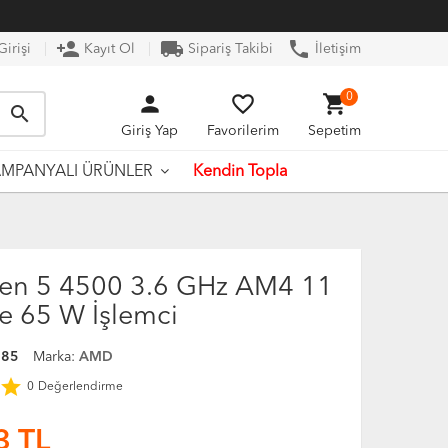
person_add
local_shipping
phone
irişi
Kayıt Ol
Sipariş Takibi
İletişim
person
favorite_border
shopping_cart
0
search
Giriş Yap
Favorilerim
Sepetim
Kendin Topla
MPANYALI ÜRÜNLER
en 5 4500 3.6 GHz AM4 11
 65 W İşlemci
885
Marka:
AMD
star
0
Değerlendirme
3
TL