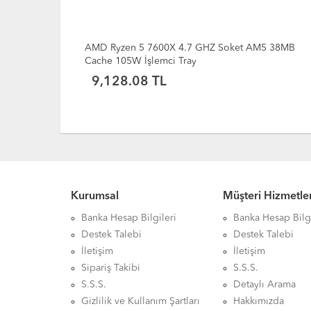
5 38MB
AMD Ryzen 5 5600GT 3.6 GHz Soket AM4 16 MB
Cache 65 W İşlemci MPK + Fan
9,244.45 TL
Kurumsal
Müşteri Hizmetler
Banka Hesap Bilgileri
Banka Hesap Bilgi
Destek Talebi
Destek Talebi
İletişim
İletişim
Sipariş Takibi
S.S.S.
S.S.S.
Detaylı Arama
Gizlilik ve Kullanım Şartları
Hakkımızda