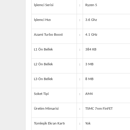
İşlemci Serisi
:
Ryzen 5
İşlemci Hızı
:
3.6 Ghz
Azami Turbo Boost
:
4.1 GHz
L1 Ön Bellek
:
384 KB
L2 Ön Bellek
:
3 MB
L3 Ön Bellek
:
8 MB
Soket Tipi
:
AM4
Üretim Mimarisi
:
TSMC 7nm FinFET
Tümleşik Ekran Kartı
:
Yok