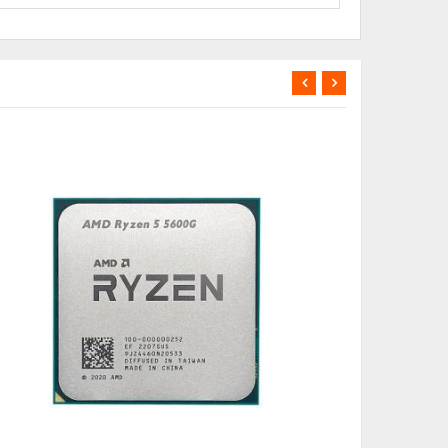
Nİ
YENİ