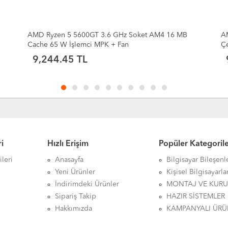
AMD Ryzen 5 5600GT 3.6GHz (Max 4.6GHz) 6
A
Çekirdek 16MB Önbellek Soket AM4 TRAY İşlemci
9,011.70 TL
i
Hızlı Erişim
Popüler Kategoril
leri
Anasayfa
Bilgisayar Bileşenl
Yeni Ürünler
Kişisel Bilgisayarla
İndirimdeki Ürünler
MONTAJ VE KUR
Sipariş Takip
HAZIR SİSTEMLER
Hakkımızda
KAMPANYALI ÜRÜ