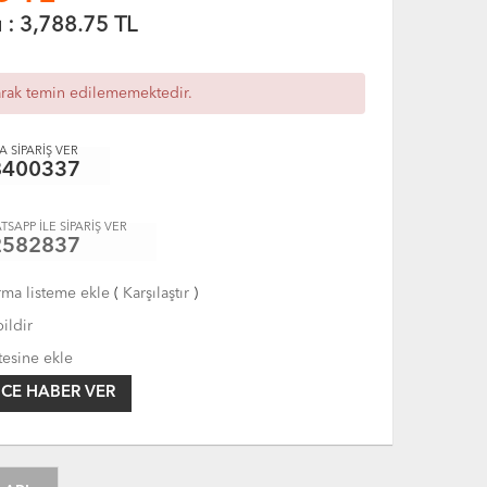
ı :
3,788.75
TL
arak temin edilememektedir.
 SİPARİŞ VER
8400337
TSAPP İLE SİPARİŞ VER
2582837
rma listeme ekle
(
Karşılaştır
)
ildir
tesine ekle
CE HABER VER