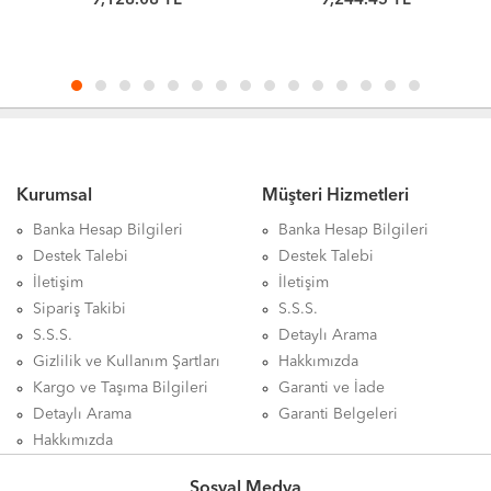
9,128.08 TL
9,244.45 TL
+ Fan
Kurumsal
Müşteri Hizmetleri
Banka Hesap Bilgileri
Banka Hesap Bilgileri
Destek Talebi
Destek Talebi
İletişim
İletişim
Sipariş Takibi
S.S.S.
S.S.S.
Detaylı Arama
Gizlilik ve Kullanım Şartları
Hakkımızda
Kargo ve Taşıma Bilgileri
Garanti ve İade
Detaylı Arama
Garanti Belgeleri
Hakkımızda
Sosyal Medya