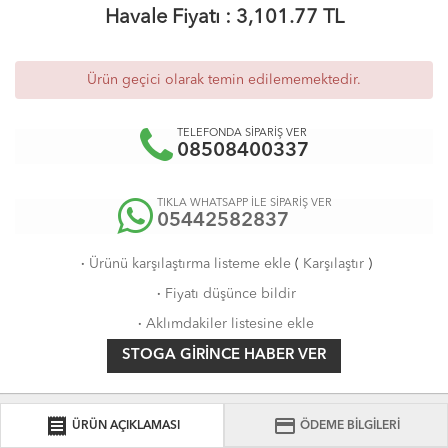
Havale Fiyatı :
3,101.77
TL
Ürün geçici olarak temin edilememektedir.
TELEFONDA SİPARİŞ VER
08508400337
TIKLA WHATSAPP İLE SİPARİŞ VER
05442582837
·
Ürünü karşılaştırma listeme ekle
(
Karşılaştır
)
·
Fiyatı düşünce bildir
·
Aklımdakiler listesine ekle
STOGA GIRINCE HABER VER
receipt
credit_card
ÜRÜN AÇIKLAMASI
ÖDEME BİLGİLERİ