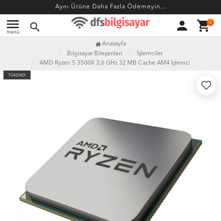
Aynı Ürüne Daha Fazla Ödemeyin...
menu
person
shopping_cart
0
search
menü
Anasayfa
Bilgisayar Bileşenleri
İşlemciler
AMD Ryzen 5 3500X 3,6 GHz 32 MB Cache AM4 İşlemci
TÜKENDİ
favorite_border