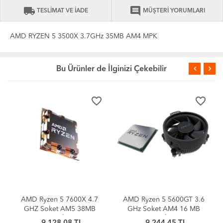
local_shipping
comment
TESLİMAT VE İADE
MÜŞTERİ YORUMLARI
AMD RYZEN 5 3500X 3.7GHz 35MB AM4 MPK
Bu Ürünler de İlginizi Çekebilir
favorite_border
favorite_border
AMD Ryzen 5 7600X 4.7
AMD Ryzen 5 5600GT 3.6
GHZ Soket AM5 38MB
GHz Soket AM4 16 MB
Cache 105W İşlemci Tray
Cache 65 W İşlemci MPK