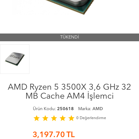
TÜKENDİ
AMD Ryzen 5 3500X 3,6 GHz 32
MB Cache AM4 İşlemci
Ürün Kodu:
250618
Marka:
AMD
star
star
star
star
star
0
Değerlendirme
3,197.70
TL