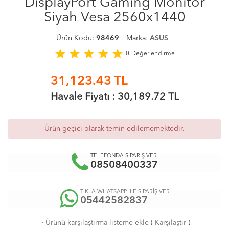
DisplayPort Gaming Monitör
Siyah Vesa 2560x1440
Ürün Kodu:
98469
Marka:
ASUS
star
star
star
star
star
0
Değerlendirme
31,123.43
TL
Havale Fiyatı :
30,189.72
TL
Ürün geçici olarak temin edilememektedir.
TELEFONDA SİPARİŞ VER
08508400337
TIKLA WHATSAPP İLE SİPARİŞ VER
05442582837
·
Ürünü karşılaştırma listeme ekle
(
Karşılaştır
)