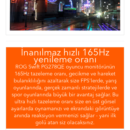
İnanılmaz hızlı 165Hz
yenileme oranı
ROG Swift PG278QE oyuncu monitörünün
165Hz tazeleme oranı, gecikme ve hareket
bulanıklılığını azaltarak size FPS'lerde, yarış
oyunlarında, gerçek zamanlı stratejilerde ve
spor oyunlarında büyük bir avantaj sağlar. Bu
ultra hızlı tazeleme oranı size en üst görsel
ayarlarda oynamanızı ve ekrandaki görüntüye
anında reaksiyon vermenizi sağlar - yani ilk
golü atan siz olacaksınız.