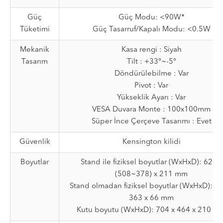
Güç
Güç Modu: <90W*
Tüketimi
Güç Tasarruf/Kapalı Modu: <0.5W
Mekanik
Kasa rengi : Siyah
Tasarım
Tilt : +33°~-5°
Döndürülebilme : Var
Pivot : Var
Yükseklik Ayarı : Var
VESA Duvara Monte : 100x100mm
Süper İnce Çerçeve Tasarımı : Evet
Güvenlik
Kensington kilidi
Boyutlar
Stand ile fiziksel boyutlar (WxHxD): 620 x
(508~378) x 211 mm
Stand olmadan fiziksel boyutlar (WxHxD): 62
363 x 66 mm
Kutu boyutu (WxHxD): 704 x 464 x 210 m