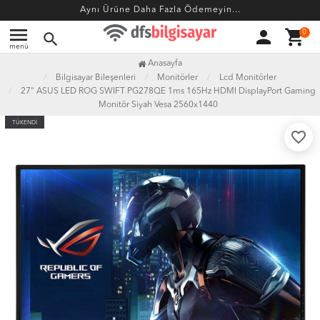
Aynı Ürüne Daha Fazla Ödemeyin...
menu
person
shopping_cart
0
search
menü
Anasayfa
Bilgisayar Bileşenleri
Monitörler
Lcd Monitörler
27" ASUS LED ROG SWIFT PG278QE 1ms 165Hz HDMI DisplayPort Gaming
Monitör Siyah Vesa 2560x1440
TÜKENDİ
favorite_border