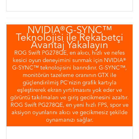
NVIDIA®G-SYNC™
Teknolojisi ile Rekabetçi
Avantaj Yakalayın
ROG Swift PG278QE, en akıcı, hızlı ve nefes
kesici oyun deneyimini sunmak için NVIDIA®
G-SYNC™ teknolojisini barındırır. G-SYNC™,
monitörün tazeleme oranının GTX ile
güçlendirilmiş PC'nizin grafik kartıyla
eşleştirerek ekran yırtılmasını yok eder ve
görüntü takılmaları ve giriş gecikmesini azaltır.
ROG Swift PG278QE, en yeni hızlı FPS, spor ve
aksiyon oyunlarını akıcı ve gecikmesiz şekilde
oynamanızı sağlar.