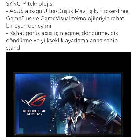
SYNC™ teknolojisi
-
ASUS'a özgü Ultra-Düşük Mavi Işık, Flicker-Free,
GamePlus ve GameVisual teknolojileriyle rahat
bir oyun deneyimi
-
Rahat görüş açısı için eğme, döndürme, dik
döndürme ve yükseklik ayarlamalarına sahip
stand