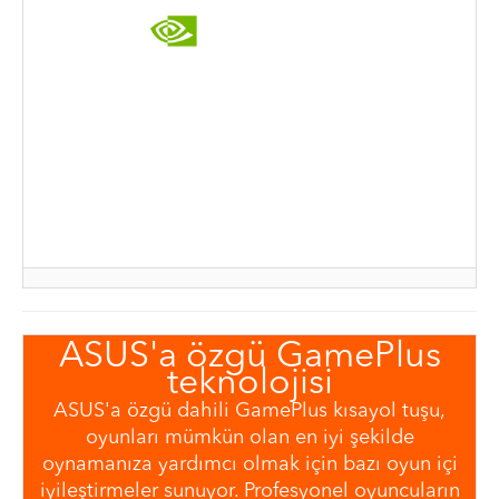
ASUS'a özgü GamePlus
teknolojisi
ASUS'a özgü dahili GamePlus kısayol tuşu,
oyunları mümkün olan en iyi şekilde
oynamanıza yardımcı olmak için bazı oyun içi
iyileştirmeler sunuyor. Profesyonel oyuncuların