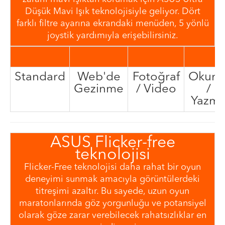
Düşük Mavi Işık teknolojisiyle geliyor. Dört
farklı filtre ayarına ekrandaki menüden, 5 yönlü
joystik yardımıyla erişebilirsiniz.
Standard
Web'de
Fotoğraf
Okum
Gezinme
/ Video
/
Yazm
ASUS Flicker-free
teknolojisi
Flicker-Free teknolojisi daha rahat bir oyun
deneyimi sunmak amacıyla görüntülerdeki
titreşimi azaltır. Bu sayede, uzun oyun
maratonlarında göz yorgunluğu ve potansiyel
olarak göze zarar verebilecek rahatsızlıklar en