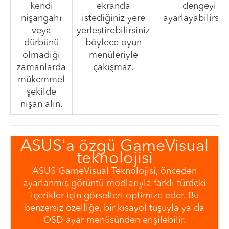
kendi
ekranda
dengeyi
nişangahı
istediğiniz yere
ayarlayabilirsini
veya
yerleştirebilirsiniz
dürbünü
böylece oyun
olmadığı
menüleriyle
zamanlarda
çakışmaz.
mükemmel
şekilde
nişan alın.
ASUS'a özgü GameVisual
teknolojisi
ASUS GameVisual Teknolojisi, önceden
ayarlanmış görüntü modlarıyla farklı türdeki
içerikler için görselleri optimize eder. Bu
benzersiz özelliğe, bir kısayol tuşuyla ya da
OSD ayar menüsünden erişilebilir.