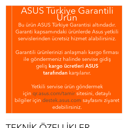
ASUS Türkiye Garantili
Ürün
Bu ürün ASUS Türkiye Garantisi altındadır.
Garanti kapsamındaki ürünlerde Asus yetkili
servislerinden ücretsiz hizmet alabilirsiniz.
Garantili ürünlerinizi anlaşmalı kargo firması
ile göndermeniz halinde servise gidiş
geliş
kargo ücretleri ASUS
tarafından
karşılanır.
Yetkili servise ürün göndermek
için
qr.asus.com/tamir
sitesini, detaylı
bilgiler için
destek.asus.com
sayfasını ziyaret
edebilirsiniz.