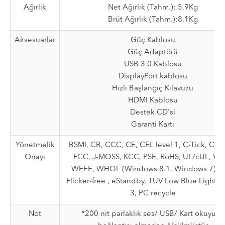
Ağırlık
Net Ağırlık (Tahm.): 5.9Kg
Brüt Ağırlık (Tahm.):8.1Kg
Aksesuarlar
Güç Kablosu
Güç Adaptörü
USB 3.0 Kablosu
DisplayPort kablosu
Hızlı Başlangıç Kılavuzu
HDMI Kablosu
Destek CD'si
Garanti Kartı
Yönetmelik
BSMI, CB, CCC, CE, CEL level 1, C-Tick, CU, 
Onayı
FCC, J-MOSS, KCC, PSE, RoHS, UL/cUL, VCC
WEEE, WHQL (Windows 8.1, Windows 7), 
Flicker-free , eStandby, TUV Low Blue Light, 
3, PC recycle
Not
*200 nit parlaklık ses/ USB/ Kart okuyucu