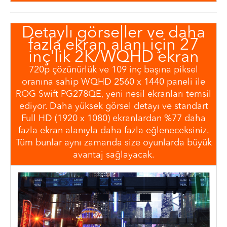
Detaylı görseller ve daha
fazla ekran alanı için 27
inç'lik 2K/WQHD ekran
720p çözünürlük ve 109 inç başına piksel
oranına sahip WQHD 2560 x 1440 paneli ile
ROG Swift PG278QE, yeni nesil ekranları temsil
ediyor. Daha yüksek görsel detayı ve standart
Full HD (1920 x 1080) ekranlardan %77 daha
fazla ekran alanıyla daha fazla eğleneceksiniz.
Tüm bunlar aynı zamanda size oyunlarda büyük
avantaj sağlayacak.