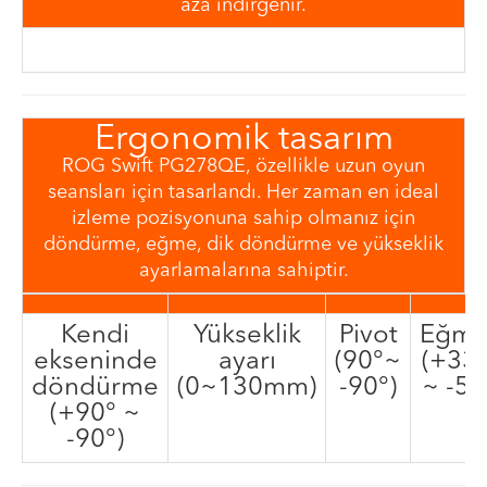
aza indirgenir.
Ergonomik tasarım
ROG Swift PG278QE, özellikle uzun oyun
seansları için tasarlandı. Her zaman en ideal
izleme pozisyonuna sahip olmanız için
döndürme, eğme, dik döndürme ve yükseklik
ayarlamalarına sahiptir.
Kendi
Yükseklik
Pivot
Eğm
ekseninde
ayarı
(90°~
(+33
döndürme
(0~130mm)
-90°)
~ -5°
(+90° ~
-90°)