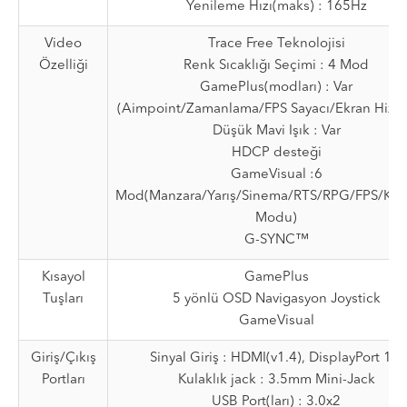
Yenileme Hızı(maks) : 165Hz
Video
Trace Free Teknolojisi
Özelliği
Renk Sıcaklığı Seçimi : 4 Mod
GamePlus(modları) : Var
(Aimpoint/Zamanlama/FPS Sayacı/Ekran Hiza
Düşük Mavi Işık : Var
HDCP desteği
GameVisual :6
Mod(Manzara/Yarış/Sinema/RTS/RPG/FPS/Kull
Modu)
G-SYNC™
Kısayol
GamePlus
Tuşları
5 yönlü OSD Navigasyon Joystick
GameVisual
Giriş/Çıkış
Sinyal Giriş : HDMI(v1.4), DisplayPort 1.2
Portları
Kulaklık jack : 3.5mm Mini-Jack
USB Port(ları) : 3.0x2