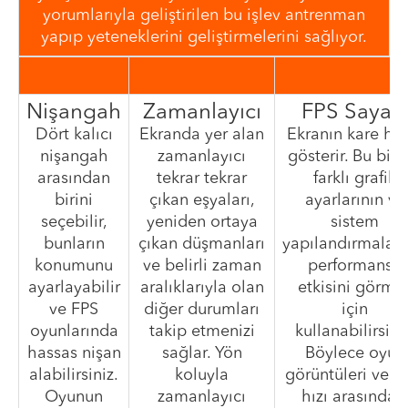
yorumlarıyla geliştirilen bu işlev antrenman
yapıp yeteneklerini geliştirmelerini sağlıyor.
Nişangah
Zamanlayıcı
FPS Sayacı
Dört kalıcı
Ekranda yer alan
Ekranın kare hız
nişangah
zamanlayıcı
gösterir. Bu bilg
arasından
tekrar tekrar
farklı grafik
birini
çıkan eşyaları,
ayarlarının ve
seçebilir,
yeniden ortaya
sistem
bunların
çıkan düşmanları
yapılandırmaları
konumunu
ve belirli zaman
performansa
ayarlayabilir
aralıklarıyla olan
etkisini görme
ve FPS
diğer durumları
için
oyunlarında
takip etmenizi
kullanabilirsini
hassas nişan
sağlar. Yön
Böylece oyun
alabilirsiniz.
koluyla
görüntüleri ve k
Oyunun
zamanlayıcı
hızı arasındak