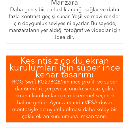
Manzara
Daha geniş bir parlaklık aralığı sağlar ve daha
fazla kontrast geçişi sunar. Yeşil ve mavi renkler
için doygunluk seviyesini ayarlar. Bu sayede,
manzaraların yer aldığı fotoğraf ve videolar için
idealdir.
Kesintisiz çoklu ekran
kurulumları için süper ince
kenar tasarımı
ROG Swift PG278QE'nin ince profili ve süper
dar 6mm'lik çerçevesi, onu kesintisiz çoklu
ekranlı kurulumlar için mükemmel seçenek
haline getirir. Aynı zamanda VESA duvar
montesiyle de uyumlu olması daha kolay bir
çoklu ekran kurulumuna imkan tanır.