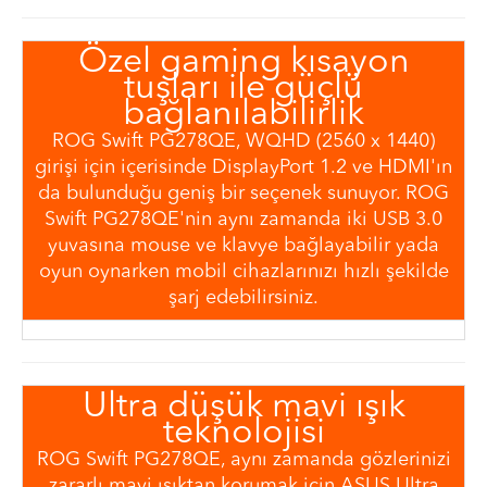
Özel gaming kısayon
tuşları ile güçlü
bağlanılabilirlik
ROG Swift PG278QE, WQHD (2560 x 1440)
girişi için içerisinde DisplayPort 1.2 ve HDMI'ın
da bulunduğu geniş bir seçenek sunuyor. ROG
Swift PG278QE'nin aynı zamanda iki USB 3.0
yuvasına mouse ve klavye bağlayabilir yada
oyun oynarken mobil cihazlarınızı hızlı şekilde
şarj edebilirsiniz.
Ultra düşük mavi ışık
teknolojisi
ROG Swift PG278QE, aynı zamanda gözlerinizi
zararlı mavi ışıktan korumak için ASUS Ultra