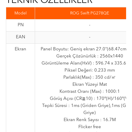
TEKNİK ÖZELLİKLER
Model
ROG Swift PG278QE
PN
-
EAN
-
Ekran
Panel Boyutu: Geniş ekran 27.0"(68.47cm) 1
Gerçek Çözünürlük : 2560x1440
Görüntüleme Alanı(HxV) : 596.74 x 335.66
Piksel Değeri: 0.233 mm
Parlaklık(Max) : 350 cd/㎡
Ekran Yüzeyi Mat
Kontrast Oranı (Max) : 1000:1
Görüş Açısı (CR≧10) : 170°(H)/160°(V)
Tepki Süresi : 1ms (Griden Griye),1ms (Gri
Griye)
Ekran Renk Sayısı : 16.7M
Flicker free