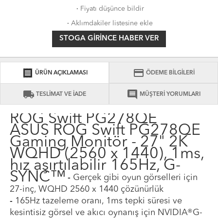
·
Fiyatı düşünce bildir
·
Aklımdakiler listesine ekle
STOGA GIRINCE HABER VER
receipt
credit_card
ÜRÜN AÇIKLAMASI
ÖDEME BİLGİLERİ
local_shipping
comment
TESLİMAT VE İADE
MÜŞTERİ YORUMLARI
ROG Swift PG278QE
ASUS ROG Swift PG278QE
Gaming Monitör - 27" 2K
WQHD (2560 x 1440), 1ms,
hız aşırtılabilir 165Hz, G-
SYNC™
-
Gerçek gibi oyun görselleri için
27-inç, WQHD 2560 x 1440 çözünürlük
-
165Hz tazeleme oranı, 1ms tepki süresi ve
kesintisiz görsel ve akıcı oynanış için NVIDIA®G-