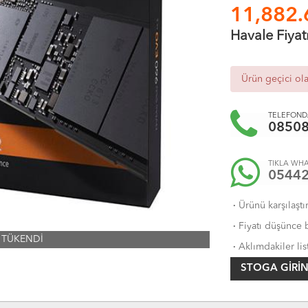
11,882.
Havale Fiyat
Ürün geçici ol
TELEFONDA
0850
TIKLA WHA
0544
·
Ürünü karşılaştı
·
Fiyatı düşünce b
TÜKENDİ
·
Aklımdakiler lis
STOGA GIRIN