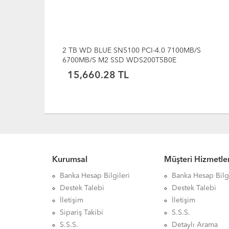
B/S
1 TB BORY NV980 M2 2280 3D GEN4 NAND NV
9,009.33 TL
Kurumsal
Müşteri Hizmetler
Banka Hesap Bilgileri
Banka Hesap Bilgi
Destek Talebi
Destek Talebi
İletişim
İletişim
Sipariş Takibi
S.S.S.
S.S.S.
Detaylı Arama