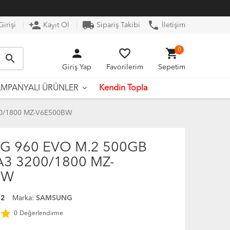
person_add
local_shipping
phone
irişi
Kayıt Ol
Sipariş Takibi
İletişim
person
favorite_border
shopping_cart
0
search
Giriş Yap
Favorilerim
Sepetim
Kendin Topla
MPANYALI ÜRÜNLER
0/1800 MZ-V6E500BW
 960 EVO M.2 500GB
A3 3200/1800 MZ-
BW
52
Marka:
SAMSUNG
star
0
Değerlendirme