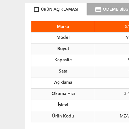
receipt
credit_card
ÜRÜN AÇIKLAMASI
ÖDEME BİLGİ
Marka
S
Model
9
Boyut
Kapasite
Sata
Açıklama
Okuma Hızı
32
İşlevi
Ürün Kodu
MZ-