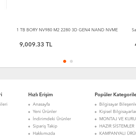
ME
Samsung 870 Evo 2TB 2.5" SATA SSD (560-530MB/s)
4
7
42,352.90 TL
i
Hızlı Erişim
Popüler Kategoril
leri
Anasayfa
Bilgisayar Bileşenl
Yeni Ürünler
Kişisel Bilgisayarla
İndirimdeki Ürünler
MONTAJ VE KUR
Sipariş Takip
HAZIR SİSTEMLER
Hakkımızda
KAMPANYALI ÜRÜ