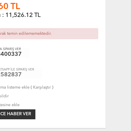
60
TL
ı :
11,526.12
TL
arak temin edilememektedir.
 SİPARİŞ VER
8400337
TSAPP İLE SİPARİŞ VER
2582837
rma listeme ekle
(
Karşılaştır
)
ildir
tesine ekle
CE HABER VER