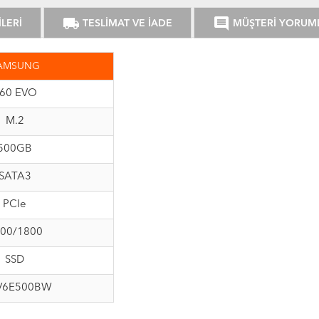
local_shipping
comment
LERİ
TESLİMAT VE İADE
MÜŞTERİ YORUM
AMSUNG
60 EVO
M.2
500GB
SATA3
PCIe
00/1800
SSD
V6E500BW