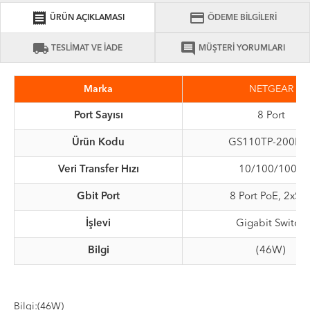
receipt
credit_card
ÜRÜN AÇIKLAMASI
ÖDEME BİLGİLERİ
local_shipping
comment
TESLİMAT VE İADE
MÜŞTERİ YORUMLARI
Marka
NETGEAR
Port Sayısı
8 Port
Ürün Kodu
GS110TP-200EU
Veri Transfer Hızı
10/100/1000
Gbit Port
8 Port PoE, 2xSF
İşlevi
Gigabit Switch
Bilgi
(46W)
Bilgi:(46W)