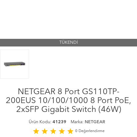
TÜKENDİ
NETGEAR 8 Port GS110TP-
200EUS 10/100/1000 8 Port PoE,
2xSFP Gigabit Switch (46W)
Ürün Kodu:
41239
Marka:
NETGEAR
star
star
star
star
star
0
Değerlendirme