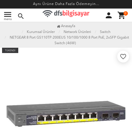
Aynı Ürüne Daha Fazla Ödemeyin...
menu
person
shopping_cart
0
search
menü
Anasayfa
Kurumsal Ürünler
Network Ürünleri
Switch
NETGEAR 8 Port GS110TP-200EUS 10/100/1000 8 Port PoE, 2xSFP Gigabit
Switch (46W)
TÜKENDİ
favorite_border