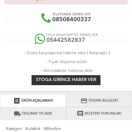
TELEFONDA SİPARİŞ VER
08508400337
TIKLA WHATSAPP İLE SİPARİŞ VER
05442582837
·
Ürünü karşılaştırma listeme ekle
(
Karşılaştır
)
·
Fiyatı düşünce bildir
·
Aklımdakiler listesine ekle
STOGA GIRINCE HABER VER
receipt
credit_card
ÜRÜN AÇIKLAMASI
ÖDEME BİLGİLERİ
local_shipping
comment
TESLİMAT VE İADE
MÜŞTERİ YORUMLARI
Kategori : Kulaklık - Mikrofon