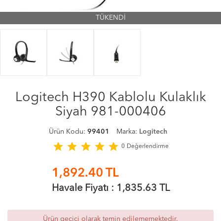
TÜKENDİ
Logitech H390 Kablolu Kulaklık
Siyah 981-000406
Ürün Kodu:
99401
Marka:
Logitech
star
star
star
star
star
0
Değerlendirme
1,892.40
TL
Havale Fiyatı :
1,835.63
TL
Ürün geçici olarak temin edilememektedir.