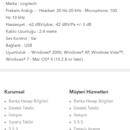
Marka : Logitech
Frekans Aralığı : - Headset: 20 Hz–20 kHz - Microphone: 100
Hz–10 kHz
Hassasiyet : -62 dBV/µbar, -42 dBV/Pa +/- 3 dB
Kablo Uzunluğu : 2.4 metre
Ses Kontrol : Var
Bağlantı : USB
Uyumluluk : - Windows® 2000, Windows® XP, Windows Vista™,
Windows® 7 - Mac OS® X (10.2.8 or later)
Kurumsal
Müşteri Hizmetleri
Banka Hesap Bilgileri
Banka Hesap Bilgileri
Destek Talebi
Destek Talebi
İletişim
İletişim
Sipariş Takibi
S.S.S.
S.S.S.
Detaylı Arama