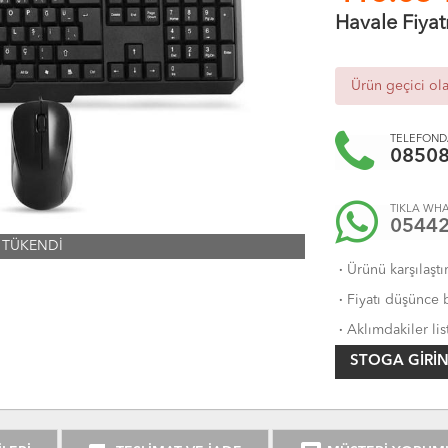
Havale Fiyat
Ürün geçici ol
TELEFONDA
0850
TIKLA WHA
0544
TÜKENDİ
·
Ürünü karşılaştı
·
Fiyatı düşünce b
·
Aklımdakiler lis
STOGA GIRIN