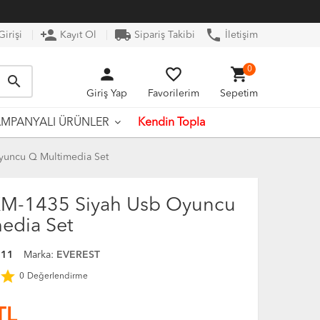
person_add
local_shipping
phone
irişi
Kayıt Ol
Sipariş Takibi
İletişim
person
favorite_border
shopping_cart
0
search
Giriş Yap
Favorilerim
Sepetim
Kendin Topla
MPANYALI ÜRÜNLER
yuncu Q Multimedia Set
KM-1435 Siyah Usb Oyuncu
edia Set
411
Marka:
EVEREST
star
0
Değerlendirme
TL