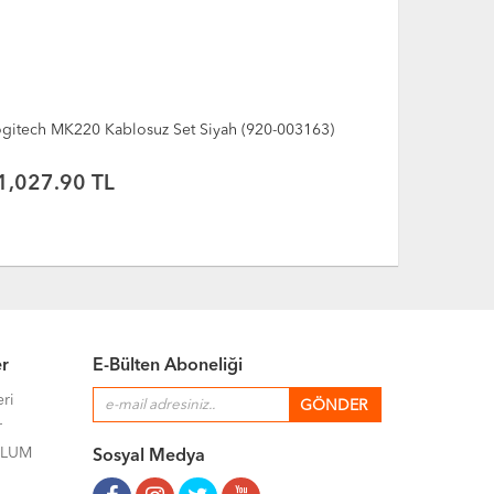
gitech MK220 Kablosuz Set Siyah (920-003163)
Dell KB216 
1,027.90 TL
665.00 
er
E-Bülten Aboneliği
eri
r
ULUM
Sosyal Medya