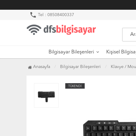
phone
Tel : 08508400337
Bilgisayar Bileşenleri
Kişisel Bilgis
Anasayfa
Bilgisayar Bileşenleri
Klavye / Mou
TÜKENDİ