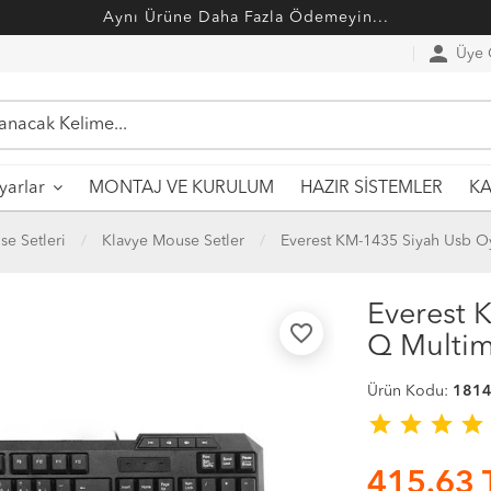
Aynı Ürüne Daha Fazla Ödemeyin...
person
Üye G
MONTAJ VE KURULUM
HAZIR SİSTEMLER
ayarlar
KA
se Setleri
Klavye Mouse Setler
Everest KM-1435 Siyah Usb O
Everest 
favorite_border
Q Multim
Ürün Kodu:
181
star
star
star
star
415.63