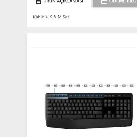
receipt
credit_card
ÜRÜN AÇIKLAMASI
ÖDEME BİLGİ
Kablolu K & M Set