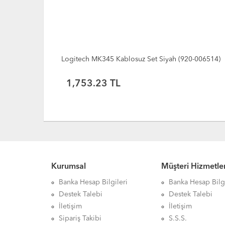
0-011000)
Logitech MK345 Kablosuz Set Siyah (920-006514)
1,753.23 TL
Kurumsal
Müşteri Hizmetler
Banka Hesap Bilgileri
Banka Hesap Bilgi
Destek Talebi
Destek Talebi
İletişim
İletişim
Sipariş Takibi
S.S.S.