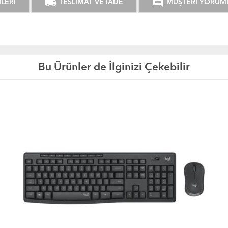
local_shipping
comment
LERİ
TESLİMAT VE İADE
MÜŞTERİ YORUM
Bu Ürünler de İlginizi Çekebilir