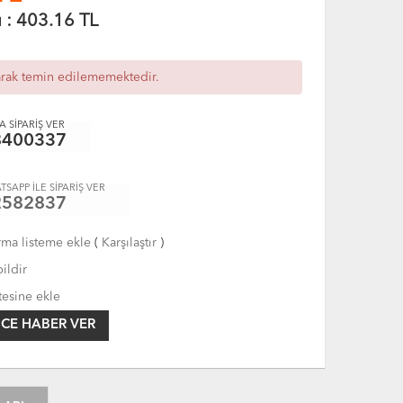
ı :
403.16
TL
arak temin edilememektedir.
 SİPARİŞ VER
8400337
TSAPP İLE SİPARİŞ VER
2582837
rma listeme ekle
(
Karşılaştır
)
ildir
tesine ekle
CE HABER VER