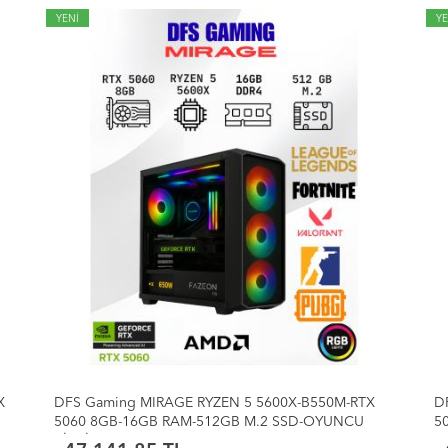
YENİ
YE
DFS Gaming ECO 78X-RYZEN 7 5700X-B550M-RTX
D
5060 8GB-32GB RAM-1TB M.2 SSD-SIVI
5
SOĞUTMALI-OYUNCU BİLGİSAYARI
S