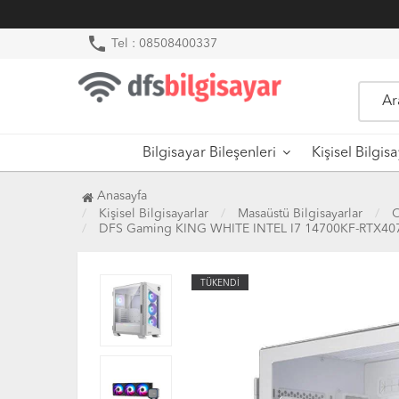
phone
Tel : 08508400337
Bilgisayar Bileşenleri
Kişisel Bilgis
Anasayfa
Kişisel Bilgisayarlar
Masaüstü Bilgisayarlar
O
DFS Gaming KING WHITE INTEL I7 14700KF-RTX40
TÜKENDİ