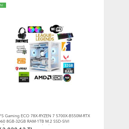
Nİ
YENİ
FS Gaming ECO 77X-RYZEN 7 5700X-B550M-RTX
DFS Gaming
060 8GB-32GB RAM-1TB M.2 SSD-SIVI
5060 8GB-1
OĞUTMALI-OYUNCU BİLGİSAYARI
OYUNCU BİL