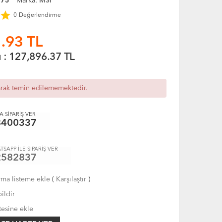
875
Marka:
MSI
star
0
Değerlendirme
.93
TL
ı :
127,896.37
TL
arak temin edilememektedir.
 SİPARİŞ VER
8400337
TSAPP İLE SİPARİŞ VER
2582837
rma listeme ekle
(
Karşılaştır
)
ildir
tesine ekle