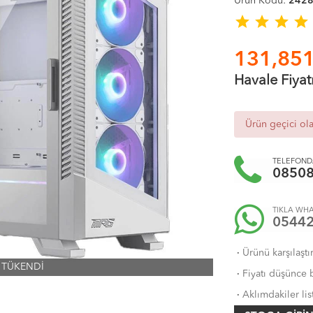
Ürün Kodu:
242
star
star
star
star
131,851
Havale Fiyat
Ürün geçici ol
TELEFONDA
0850
TIKLA WHA
0544
·
Ürünü karşılaştı
TÜKENDİ
·
Fiyatı düşünce b
·
Aklımdakiler lis