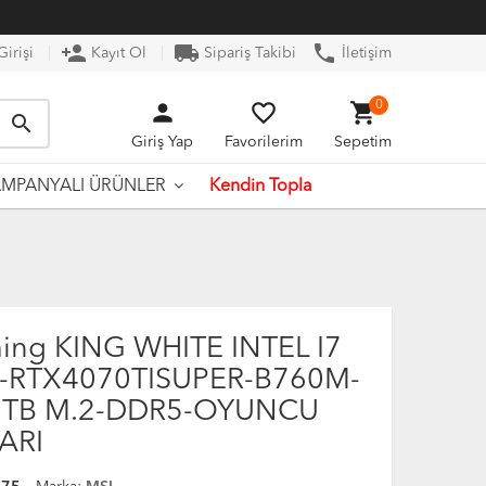
person_add
local_shipping
phone
irişi
Kayıt Ol
Sipariş Takibi
İletişim
person
favorite_border
shopping_cart
0
search
Giriş Yap
Favorilerim
Sepetim
Kendin Topla
MPANYALI ÜRÜNLER
ing KING WHITE INTEL I7
-RTX4070TISUPER-B760M-
-1TB M.2-DDR5-OYUNCU
ARI