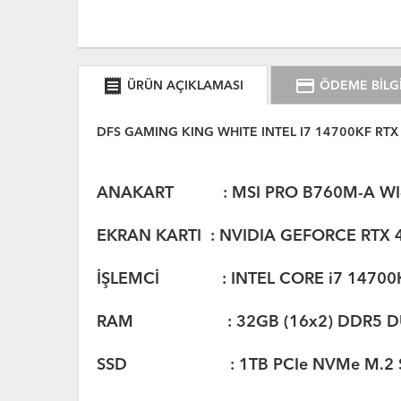
receipt
credit_card
ÜRÜN AÇIKLAMASI
ÖDEME BİLGİ
DFS GAMING KING WHITE INTEL I7 14700KF RT
ANAKART : MSI PRO B760M-A WI-FI 
EKRAN KARTI : NVIDIA GEFORCE RTX 
İŞLEMCİ : INTEL CORE i7 14700KF
RAM : 32GB (16x2) DDR5 DU
SSD : 1TB PCIe NVMe M.2 