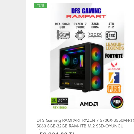
YENİ
-B550M-RTX
DFS Gaming MIRAGE RYZEN 5 5600X-B550M-RTX
YUNCU
5060 8GB-16GB RAM-512GB M.2 SSD-OYUNCU
BİLGİSAYARI