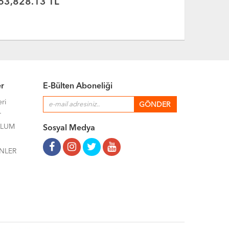
63,828.13 TL
51,735.
er
E-Bülten Aboneliği
eri
r
ULUM
Sosyal Medya
NLER