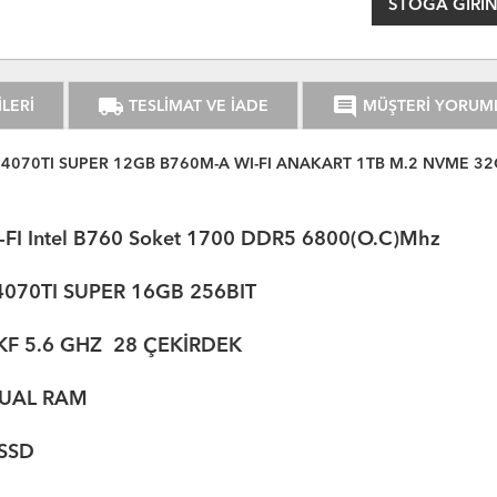
STOGA GIRIN
local_shipping
comment
LERİ
TESLİMAT VE İADE
MÜŞTERİ YORUM
X 4070TI SUPER 12GB B760M-A WI-FI ANAKART 1TB M.2 NVME 3
Intel B760 Soket 1700 DDR5 6800(O.C)Mhz
4070TI SUPER 16GB 256BIT
 5.6 GHZ 28 ÇEKİRDEK
AL RAM
SSD