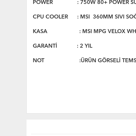
POWER : 750W 80+ POWER SU
CPU COOLER :
MSI 360MM SIVI S
KASA :
MSI MPG VELOX WHI
GARANTİ : 2 YIL
NOT :ÜRÜN GÖRSELİ TEMSİL