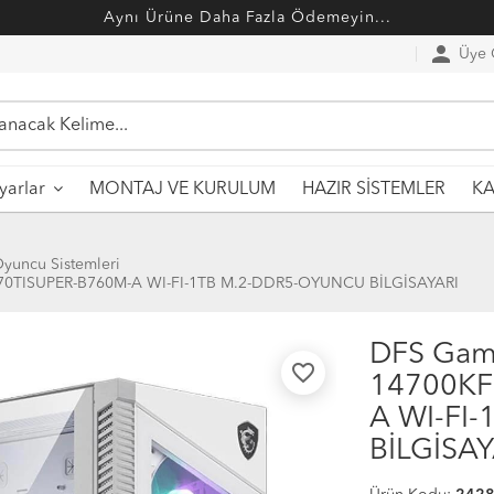
Aynı Ürüne Daha Fazla Ödemeyin...
person
Üye G
MONTAJ VE KURULUM
HAZIR SİSTEMLER
ayarlar
KA
yuncu Sistemleri
70TISUPER-B760M-A WI-FI-1TB M.2-DDR5-OYUNCU BİLGİSAYARI
DFS Gam
favorite_border
14700KF
A WI-FI
BİLGİSAY