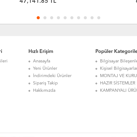
63,828.13 TL
i
Hızlı Erişim
Popüler Kategoril
leri
Anasayfa
Bilgisayar Bileşenl
Yeni Ürünler
Kişisel Bilgisayarla
İndirimdeki Ürünler
MONTAJ VE KUR
Sipariş Takip
HAZIR SİSTEMLER
Hakkımızda
KAMPANYALI ÜRÜ