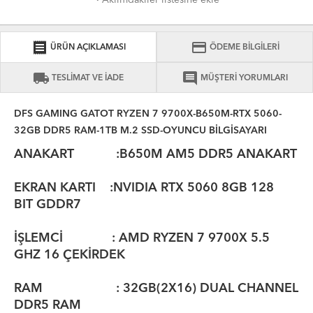
·
Aklımdakiler listesine ekle
receipt
credit_card
ÜRÜN AÇIKLAMASI
ÖDEME BİLGİLERİ
local_shipping
comment
TESLİMAT VE İADE
MÜŞTERİ YORUMLARI
DFS GAMING GATOT RYZEN 7 9700X-B650M-RTX 5060-
32GB DDR5 RAM-1TB M.2 SSD-OYUNCU BİLGİSAYARI
ANAKART :B650M AM5 DDR5 ANAKART
EKRAN KARTI :NVIDIA RTX 5060 8GB 128
BIT GDDR7
İŞLEMCİ : AMD RYZEN 7 9700X 5.5
GHZ
16 ÇEKİRDEK
RAM : 32GB(2X16) DUAL CHANNEL
DDR5 RAM