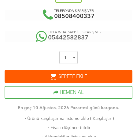
TELEFONDA SİPARİŞ VER
08508400337
TIKLA WHATSAPP İLE SİPARİŞ VER
05442582837
shopping_cart
SEPETE EKLE
HEMEN AL
En geç 10 Ağustos, 2026 Pazartesi günü kargoda.
·
Ürünü karşılaştırma listeme ekle
(
Karşılaştır
)
·
Fiyatı düşünce bildir