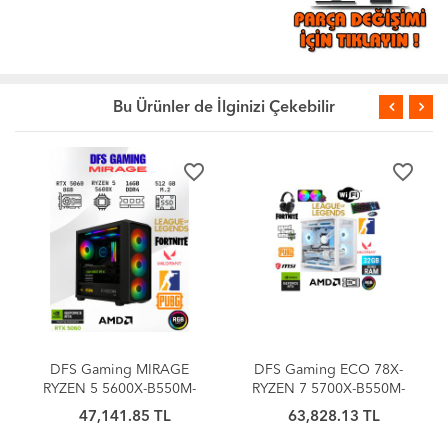
Bu Ürünler de İlginizi Çekebilir
favorite_border
favorite_border
DFS Gaming MIRAGE
DFS Gaming ECO 78X-
RYZEN 5 5600X-B550M-
RYZEN 7 5700X-B550M-
RTX 5060 8GB-16GB
RTX 5060 8GB-32GB
47,141.85 TL
63,828.13 TL
RAM-512GB M.2 SSD-
RAM-1TB M.2 SSD-SIVI
OYUNCU BİLGİSAYARI
SOĞUTMALI-OYUNCU