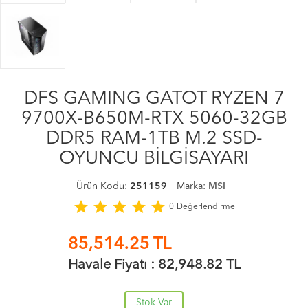
DFS GAMING GATOT RYZEN 7
9700X-B650M-RTX 5060-32GB
DDR5 RAM-1TB M.2 SSD-
OYUNCU BİLGİSAYARI
Ürün Kodu:
251159
Marka:
MSI
star
star
star
star
star
0
Değerlendirme
85,514.25
TL
Havale Fiyatı :
82,948.82
TL
Stok Var