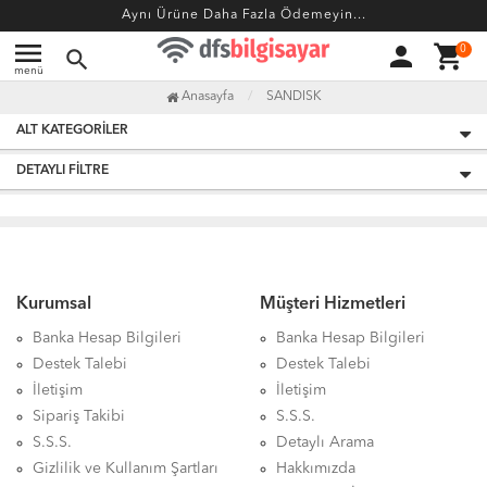
Aynı Ürüne Daha Fazla Ödemeyin...
menu
person
shopping_cart
0
search
menü
Anasayfa
SANDISK
ALT KATEGORILER
DETAYLI FILTRE
Kurumsal
Müşteri Hizmetleri
Banka Hesap Bilgileri
Banka Hesap Bilgileri
Destek Talebi
Destek Talebi
İletişim
İletişim
Sipariş Takibi
S.S.S.
S.S.S.
Detaylı Arama
Gizlilik ve Kullanım Şartları
Hakkımızda