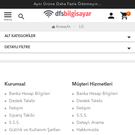
Aynı Ürüne Daha Fazla Ödemeyin...
menu
person
shopping_cart
0
search
menü
Anasayfa
LG
ALT KATEGORILER
DETAYLI FILTRE
Kurumsal
Müşteri Hizmetleri
Banka Hesap Bilgileri
Banka Hesap Bilgileri
Destek Talebi
Destek Talebi
İletişim
İletişim
Sipariş Takibi
S.S.S.
S.S.S.
Detaylı Arama
Gizlilik ve Kullanım Şartları
Hakkımızda