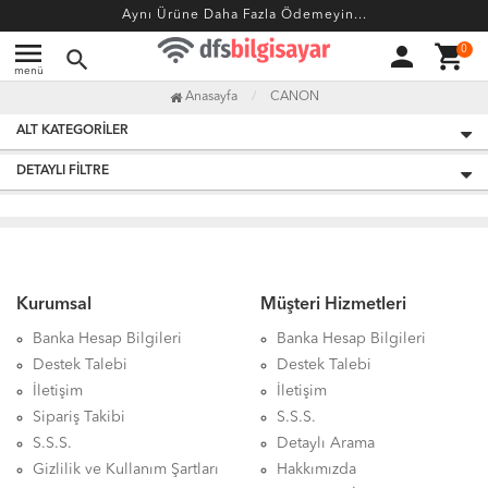
Aynı Ürüne Daha Fazla Ödemeyin...
menu
person
shopping_cart
0
search
menü
Anasayfa
CANON
ALT KATEGORILER
DETAYLI FILTRE
Kurumsal
Müşteri Hizmetleri
Banka Hesap Bilgileri
Banka Hesap Bilgileri
Destek Talebi
Destek Talebi
İletişim
İletişim
Sipariş Takibi
S.S.S.
S.S.S.
Detaylı Arama
Gizlilik ve Kullanım Şartları
Hakkımızda