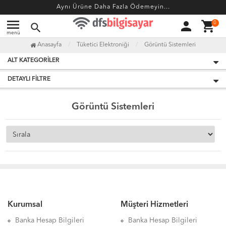
Aynı Ürüne Daha Fazla Ödemeyin...
menu
person
shopping_cart
0
search
menü
Anasayfa
Tüketici Elektroniği
Görüntü Sistemleri
ALT KATEGORILER
DETAYLI FILTRE
Görüntü Sistemleri
Kurumsal
Müşteri Hizmetleri
Banka Hesap Bilgileri
Banka Hesap Bilgileri