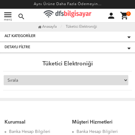
Aynı Ürüne Daha Fazla Ödemeyin...
menu
person
shopping_cart
0
search
menü
Anasayfa
Tüketici Elektroniği
ALT KATEGORILER
DETAYLI FILTRE
Tüketici Elektroniği
Kurumsal
Müşteri Hizmetleri
Banka Hesap Bilgileri
Banka Hesap Bilgileri