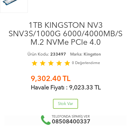
1TB KINGSTON NV3
SNV3S/1000G 6000/4000MB/S
M.2 NVMe PCIe 4.0
Ürün Kodu:
233497
Marka:
Kingston
star
star
star
star
star
0
Değerlendirme
9,302.40
TL
Havale Fiyatı :
9,023.33
TL
Stok Var
TELEFONDA SİPARİŞ VER
08508400337