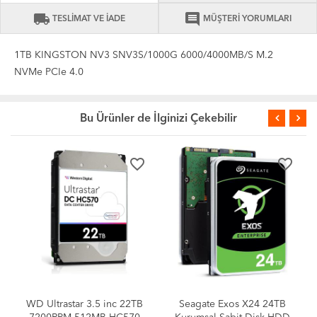
local_shipping
comment
TESLİMAT VE İADE
MÜŞTERİ YORUMLARI
1TB KINGSTON NV3 SNV3S/1000G 6000/4000MB/S M.2
NVMe PCIe 4.0
Bu Ürünler de İlginizi Çekebilir
favorite_border
favorite_border
WD Ultrastar 3.5 inc 22TB
Seagate Exos X24 24TB