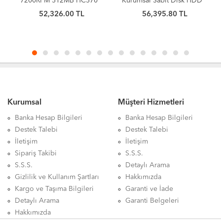
7200RPM 512MB HC570
Kurumsal Sabit Disk HDD
0F48155
SATA 6Gb/s 512MB
52,326.00 TL
56,395.80 TL
WUH722222ALE6L4 Sabit
Önbellek 7200 RPM 512e
Disk
CMR 3.5in Sabit Disk
ST24000NM000H
Kurumsal
Müşteri Hizmetleri
Banka Hesap Bilgileri
Banka Hesap Bilgileri
Destek Talebi
Destek Talebi
İletişim
İletişim
Sipariş Takibi
S.S.S.
S.S.S.
Detaylı Arama
Gizlilik ve Kullanım Şartları
Hakkımızda
Kargo ve Taşıma Bilgileri
Garanti ve İade
Detaylı Arama
Garanti Belgeleri
Hakkımızda