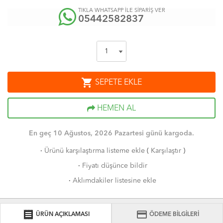
TIKLA WHATSAPP İLE SİPARİŞ VER
05442582837
shopping_cart
SEPETE EKLE
HEMEN AL
En geç 10 Ağustos, 2026 Pazartesi günü kargoda.
·
Ürünü karşılaştırma listeme ekle
(
Karşılaştır
)
·
Fiyatı düşünce bildir
·
Aklımdakiler listesine ekle
receipt
credit_card
ÜRÜN AÇIKLAMASI
ÖDEME BİLGİLERİ