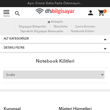
Aynı Ürüne Daha Fazla Ödemeyin...
menu
person
shopping_cart
0
search
menü
Anasayfa
Bilgisayar Bileşenleri
Monitörler
Çevre Birimleri
Taşınabilir Bilgisayar Aksesuarları
Notebook Kilitleri
ALT KATEGORILER
DETAYLI FILTRE
Notebook Kilitleri
Kurumsal
Müşteri Hizmetleri