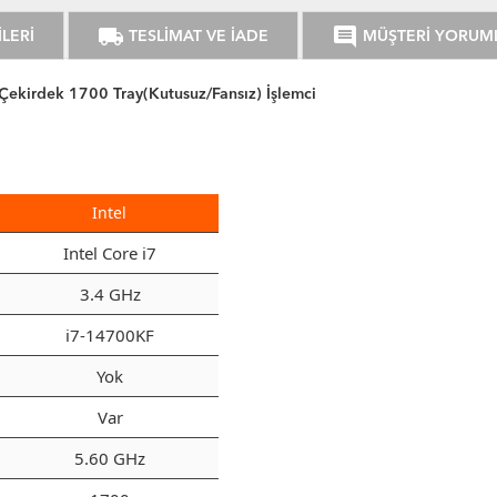
local_shipping
comment
LERİ
TESLİMAT VE İADE
MÜŞTERİ YORUM
ekirdek 1700 Tray(Kutusuz/Fansız) İşlemci
Intel
Intel Core i7
3.4 GHz
i7-14700KF
Yok
Var
5.60 GHz