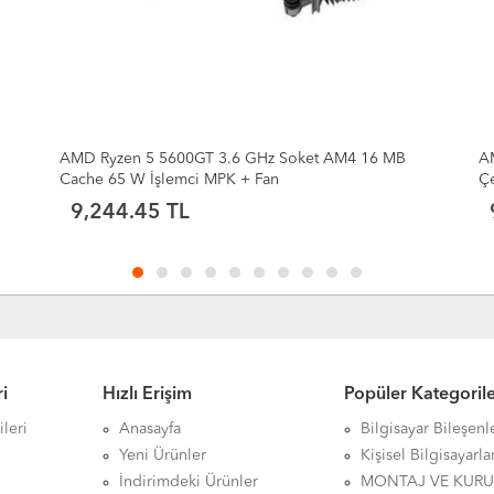
4 16 MB
AMD Ryzen 5 5600GT 3.6GHz (Max 4.6GHz) 6
Çekirdek 16MB Önbellek Soket AM4 TRAY İşlemci
9,011.70 TL
i
Hızlı Erişim
Popüler Kategoril
leri
Anasayfa
Bilgisayar Bileşenl
Yeni Ürünler
Kişisel Bilgisayarla
İndirimdeki Ürünler
MONTAJ VE KUR