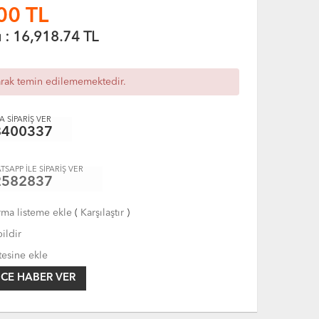
00
TL
ı :
16,918.74
TL
arak temin edilememektedir.
 SİPARİŞ VER
8400337
TSAPP İLE SİPARİŞ VER
2582837
rma listeme ekle
(
Karşılaştır
)
ildir
tesine ekle
CE HABER VER