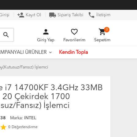
person_add
local_shipping
phone
irişi
Kayıt Ol
Sipariş Takibi
İletişim
person
favorite_border
shopping_cart
0
search
Giriş Yap
Favorilerim
Sepetim
Kendin Topla
MPANYALI ÜRÜNLER
(Kutusuz/Fansız) İşlemci
re i7 14700KF 3.4GHz 33MB
 20 Çekirdek 1700
suz/Fansız) İşlemci
938
Marka:
INTEL
star
0
Değerlendirme