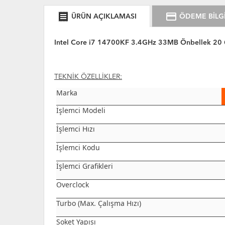
receipt
credit_card
ÜRÜN AÇIKLAMASI
ÖDEME BİLGİ
Intel Core i7 14700KF 3.4GHz 33MB Önbellek 20 Ç
TEKNİK ÖZELLİKLER:
Marka
İşlemci Modeli
İşlemci Hızı
İşlemci Kodu
İşlemci Grafikleri
Overclock
Turbo (Max. Çalışma Hızı)
Soket Yapısı