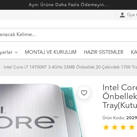
Aynı Ürüne Daha Fazla Ödemeyin...
person
Üye G
MONTAJ VE KURULUM
HAZIR SİSTEMLER
ayarlar
KA
Intel Core i7 14700KF 3.4GHz 33MB Önbellek 20 Çekirdek 1700 Tray
Intel Co
favorite_border
Önbellek
Tray(Kutu
Ürün Kodu:
202
star
star
star
star