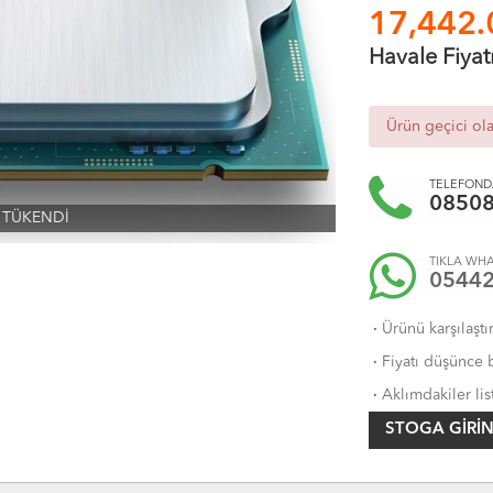
17,442.
Havale Fiyat
Ürün geçici ol
TELEFONDA
0850
TÜKENDİ
TIKLA WHA
0544
·
Ürünü karşılaştı
·
Fiyatı düşünce b
·
Aklımdakiler lis
STOGA GIRIN