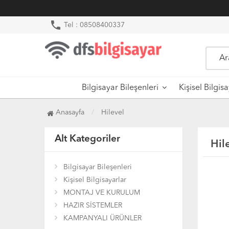
phone
Tel : 08508400337
Bilgisayar Bileşenleri
Kişisel Bilgis
Anasayfa
Hilevel
Alt Kategoriler
Hil
Bilgisayar Bileşenleri
Kişisel Bilgisayarlar
MONTAJ VE KURULUM
HAZIR SİSTEMLER
KAMPANYALI ÜRÜNLER