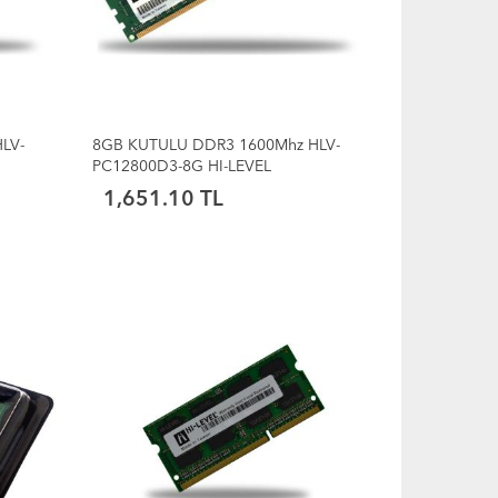
LV-
8GB KUTULU DDR3 1600Mhz HLV-
PC12800D3-8G HI-LEVEL
1,651.10 TL