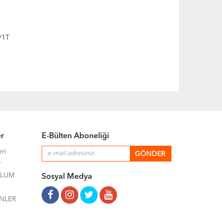
/1T
er
E-Bülten Aboneliği
eri
r
ULUM
Sosyal Medya
NLER