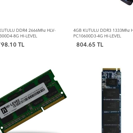
KUTULU DDR4 2666Mhz HLV-
4GB KUTULU DDR3 1333Mhz H
300D4-8G HI-LEVEL
PC10600D3-4G HI-LEVEL
798.10 TL
804.65 TL