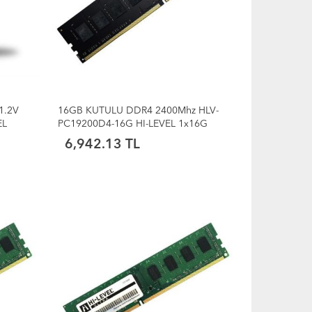
1.2V
16GB KUTULU DDR4 2400Mhz HLV-
EL
PC19200D4-16G HI-LEVEL 1x16G
6,942.13 TL