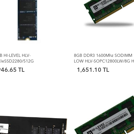
B HI-LEVEL HLV-
8GB DDR3 1600Mhz SODIMM 
IeSSD2280/512G
LOW HLV-SOPC12800LW/8G H
/3100MB/s M.2 NVMe SSD
946.65 TL
1,651.10 TL