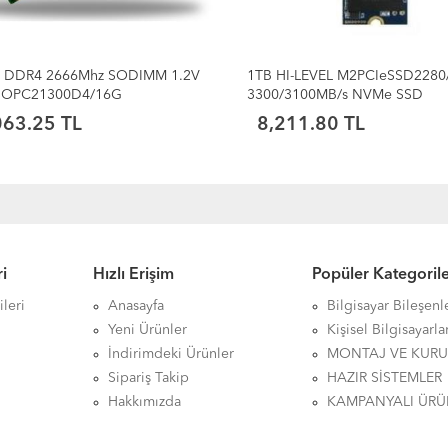
 DDR4 2666Mhz SODIMM 1.2V
1TB HI-LEVEL M2PCIeSSD2280
SOPC21300D4/16G
3300/3100MB/s NVMe SSD
063.25 TL
8,211.80 TL
i
Hızlı Erişim
Popüler Kategoril
leri
Anasayfa
Bilgisayar Bileşenl
Yeni Ürünler
Kişisel Bilgisayarla
İndirimdeki Ürünler
MONTAJ VE KUR
Sipariş Takip
HAZIR SİSTEMLER
Hakkımızda
KAMPANYALI ÜRÜ