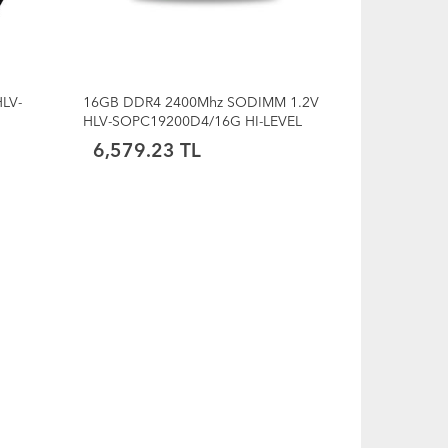
LV-
16GB DDR4 2400Mhz SODIMM 1.2V
HLV-SOPC19200D4/16G HI-LEVEL
6,579.23 TL