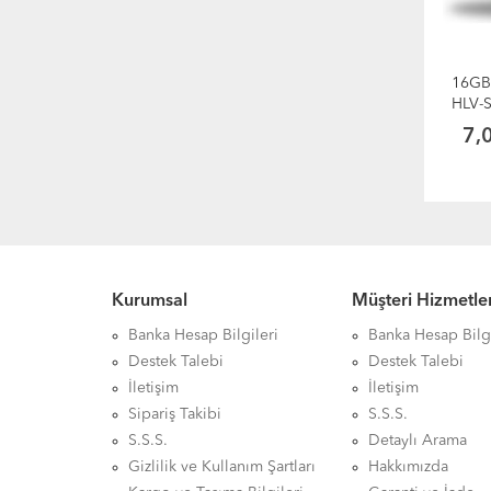
16GB
HLV-
7,
Kurumsal
Müşteri Hizmetler
Banka Hesap Bilgileri
Banka Hesap Bilgi
Destek Talebi
Destek Talebi
İletişim
İletişim
Sipariş Takibi
S.S.S.
S.S.S.
Detaylı Arama
Gizlilik ve Kullanım Şartları
Hakkımızda