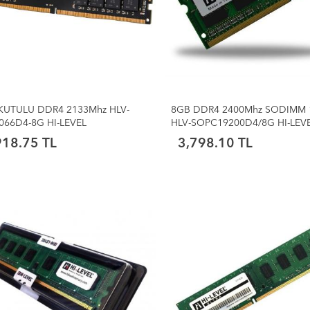
KUTULU DDR4 2133Mhz HLV-
8GB DDR4 2400Mhz SODIMM 
066D4-8G HI-LEVEL
HLV-SOPC19200D4/8G HI-LEV
918.75 TL
3,798.10 TL