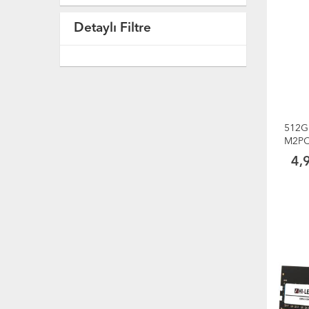
Detaylı Filtre
512G
M2PC
3300
4,