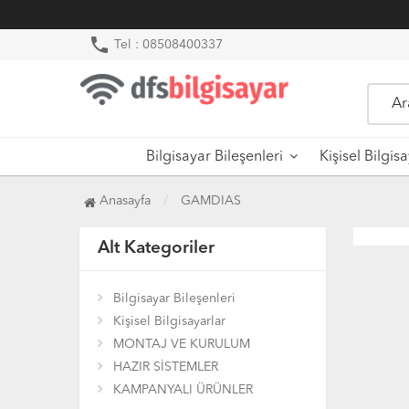
phone
Tel : 08508400337
Bilgisayar Bileşenleri
Kişisel Bilgis
Anasayfa
GAMDIAS
Alt Kategoriler
Bilgisayar Bileşenleri
Kişisel Bilgisayarlar
MONTAJ VE KURULUM
HAZIR SİSTEMLER
KAMPANYALI ÜRÜNLER