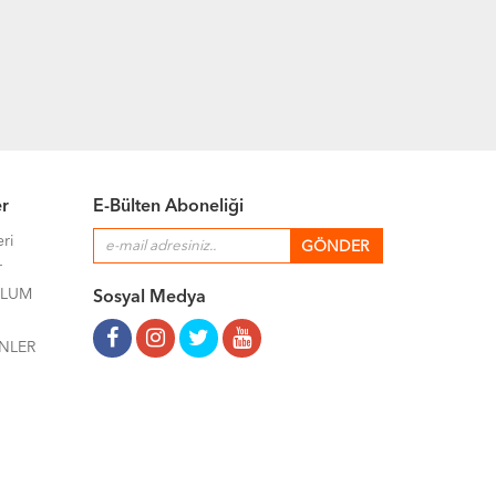
er
E-Bülten Aboneliği
eri
r
ULUM
Sosyal Medya
NLER