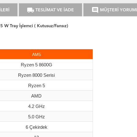
local_shipping
comment
LERİ
TESLİMAT VE İADE
MÜŞTERİ YORUM
 Tray İşlemci ( Kutusuz/Fansız)
AM5
Ryzen 5 8600G
Ryzen 8000 Serisi
Ryzen 5
AMD
4.2 GHz
5.0 GHz
6 Çekirdek