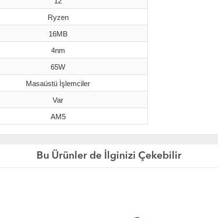
12
Ryzen
16MB
4nm
65W
Masaüstü İşlemciler
Var
AM5
Bu Ürünler de İlginizi Çekebilir