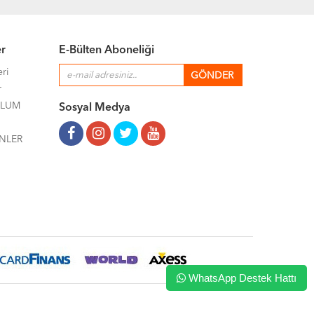
er
E-Bülten Aboneliği
eri
r
ULUM
Sosyal Medya
NLER
WhatsApp Destek Hattı