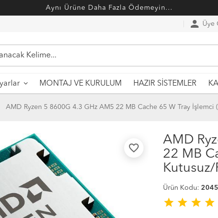
Aynı Ürüne Daha Fazla Ödemeyin...
person
Üye G
MONTAJ VE KURULUM
HAZIR SİSTEMLER
ayarlar
KA
AMD Ryzen 5 8600G 4.3 GHz AM5 22 MB Cache 65 W Tray İşlemci ( 
AMD Ryz
favorite_border
22 MB Ca
Kutusuz/
Ürün Kodu:
204
star
star
star
star