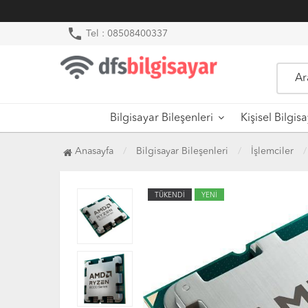
phone
Tel : 08508400337
Bilgisayar Bileşenleri
Kişisel Bilgis
Anasayfa
Bilgisayar Bileşenleri
İşlemciler
TÜKENDİ
YENİ