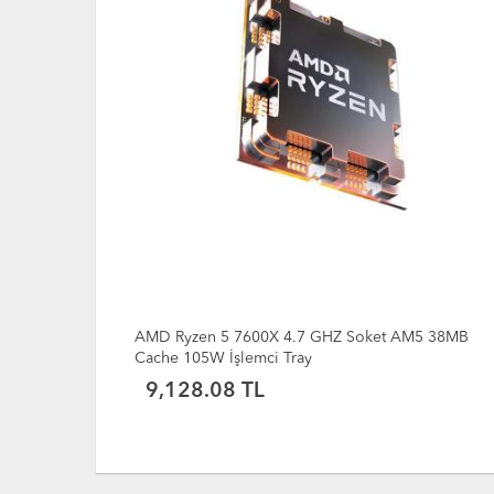
5 38MB
AMD Ryzen 5 5600GT 3.6 GHz Soket AM4 16 MB
Cache 65 W İşlemci MPK + Fan
9,244.45 TL