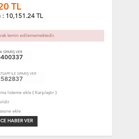
20
TL
ı :
10,151.24
TL
arak temin edilememektedir.
 SİPARİŞ VER
8400337
TSAPP İLE SİPARİŞ VER
2582837
rma listeme ekle
(
Karşılaştır
)
ildir
tesine ekle
CE HABER VER