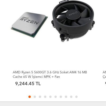
AMD Ryzen 5 5600GT 3.6GHz (Max 4.6GHz) 6
A
Çekirdek 16MB Önbellek Soket AM4 TRAY İşlemci
96
9,011.70 TL