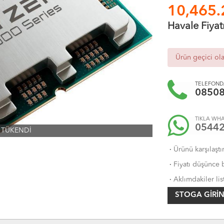
10,465.
Havale Fiyat
Ürün geçici ol
TELEFONDA
0850
TIKLA WHA
0544
TÜKENDİ
·
Ürünü karşılaştı
·
Fiyatı düşünce b
·
Aklımdakiler lis
STOGA GIRIN