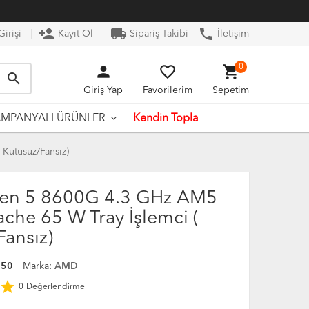
person_add
local_shipping
phone
irişi
Kayıt Ol
Sipariş Takibi
İletişim
person
favorite_border
shopping_cart
0
search
Giriş Yap
Favorilerim
Sepetim
Kendin Topla
MPANYALI ÜRÜNLER
Kutusuz/Fansız)
en 5 8600G 4.3 GHz AM5
che 65 W Tray İşlemci (
Fansız)
550
Marka:
AMD
star
0
Değerlendirme