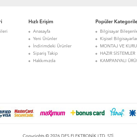
i
Hızlı Erişim
Popüler Kategoril
leri
Anasayfa
Bilgisayar Bileşenl
Yeni Ürünler
Kişisel Bilgisayarla
İndirimdeki Ürünler
MONTAJ VE KUR
Sipariş Takip
HAZIR SİSTEMLER
Hakkımızda
KAMPANYALI ÜRÜ
Copyrights © 2026 DFS ELEKTRONİK LTD. ŞTİ.