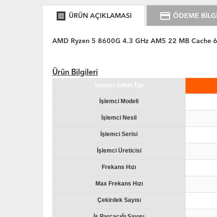
receipt
credit_card
ÜRÜN AÇIKLAMASI
ÖDEME BİLGİ
AMD Ryzen 5 8600G 4.3 GHz AM5 22 MB Cache 65 W
Ürün Bilgileri
İşlemci Soket Tipi
İşlemci Modeli
İşlemci Nesil
İşlemci Serisi
İşlemci Üreticisi
Frekans Hızı
Max Frekans Hızı
Çekirdek Sayısı
İş Parçacığı Sayısı