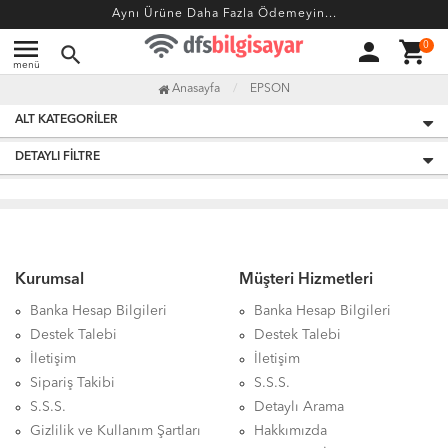
Aynı Ürüne Daha Fazla Ödemeyin...
menu
person
shopping_cart
0
search
menü
Anasayfa
EPSON
ALT KATEGORILER
DETAYLI FILTRE
Kurumsal
Müşteri Hizmetleri
Banka Hesap Bilgileri
Banka Hesap Bilgileri
Destek Talebi
Destek Talebi
İletişim
İletişim
Sipariş Takibi
S.S.S.
S.S.S.
Detaylı Arama
Gizlilik ve Kullanım Şartları
Hakkımızda